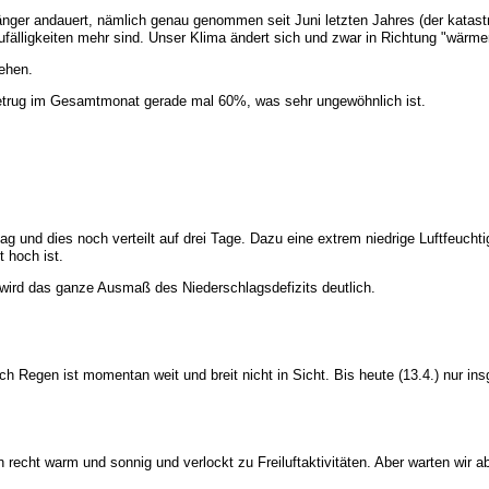
ger andauert, nämlich genau genommen seit Juni letzten Jahres (der katast
ufälligkeiten mehr sind. Unser Klima ändert sich und zwar in Richtung "wärme
ehen.
betrug im Gesamtmonat gerade mal 60%, was sehr ungewöhnlich ist.
lag und dies noch verteilt auf drei Tage. Dazu eine extrem niedrige Luftfeuchti
 hoch ist.
 wird das ganze Ausmaß des Niederschlagsdefizits deutlich.
ch Regen ist momentan weit und breit nicht in Sicht. Bis heute (13.4.) nur in
recht warm und sonnig und verlockt zu Freiluftaktivitäten. Aber warten wir a