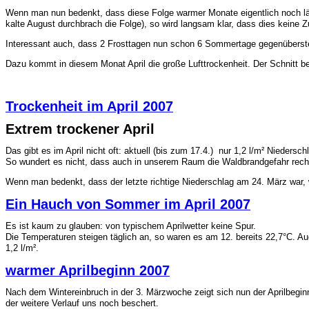
Wenn man nun bedenkt, dass diese Folge warmer Monate eigentlich noch län
kalte August durchbrach die Folge), so wird langsam klar, dass dies keine Z
Interessant auch, dass 2 Frosttagen nun schon 6 Sommertage gegenüberst
Dazu kommt in diesem Monat April die große Lufttrockenheit. Der Schnitt 
Trockenheit im April 2007
Extrem trockener April
Das gibt es im April nicht oft: aktuell (bis zum 17.4.) nur 1,2 l/m² Niedersch
So wundert es nicht, dass auch in unserem Raum die Waldbrandgefahr recht
Wenn man bedenkt, dass der letzte richtige Niederschlag am 24. März war,
Ein Hauch von Sommer im April 2007
Es ist kaum zu glauben: von typischem Aprilwetter keine Spur.
Die Temperaturen steigen täglich an, so waren es am 12. bereits 22,7°C. Au
1,2 l/m².
warmer Aprilbeginn 2007
Nach dem Wintereinbruch in der 3. Märzwoche zeigt sich nun der Aprilbeginn 
der weitere Verlauf uns noch beschert.