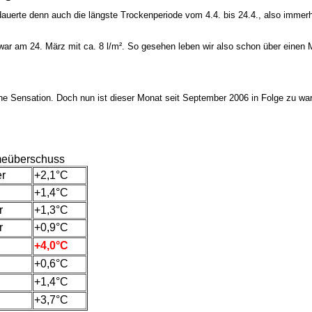
o dauerte denn auch die längste Trockenperiode vom 4.4. bis 24.4., also immer
 war am 24. März mit ca. 8 l/m². So gesehen leben wir also schon über einen
keine Sensation. Doch nun ist dieser Monat seit September 2006 in Folge zu wa
eüberschuss
r
+2,1°C
+1,4°C
r
+1,3°C
r
+0,9°C
+4,0°C
+0,6°C
+1,4°C
+3,7°C