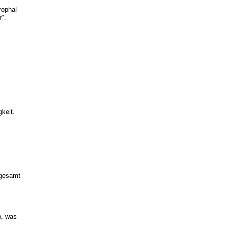
rophal
r".
gkeit.
sgesamt
b, was