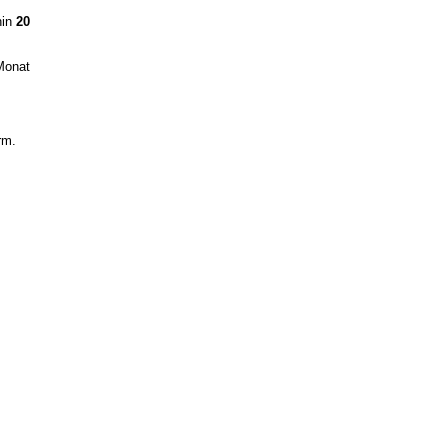
hin
20
 Monat
rm.